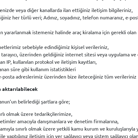
izde veya diğer kanallarda ilan ettiğiniz iletişim bilgileriniz,
iz her türlü veri; Adınız, soyadınız, telefon numaranız, e-posta adr
n yararlanmak istemeniz halinde araç kiralama için gerekli olan k
zmetlerimiz sebebiyle edindiğimiz kişisel verileriniz,
 tarayıcı, üzerinden geldiğiniz internet sitesi veya uygulama ve 
n IP, kullanılan protokol ve iletişim kayıtları,
anan süre gibi kullanım istatistikleri
-posta adreslerimiz üzerinden bize ileteceğiniz tüm verileriniz
a aktarılabilecek
anun’un belirlediği şartlara göre;
rlı olmak üzere tedarikçilerimize,
enetimler amacıyla danışmanlara ve denetim firmalarına,
mıyla sınırlı olmak üzere yetkili kamu kurum ve kuruluşlarıyla y
le yaptığınız iletişim için yer sağlayıcı veya sistem sağlayıcı ol