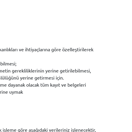
nlıkları ve ihtiyaçlarına göre özelleştirilerek
bilmesi;
tin gerekliliklerinin yerine getirilebilmesi,
ülüğünü yerine getirmesi için.
leme dayanak olacak tüm kayıt ve belgeleri
erine uymak
k işleme göre aşağıdaki verileriniz işlenecektir,