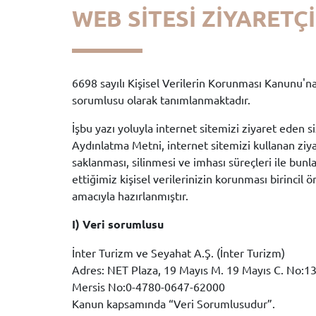
WEB SİTESİ ZİYARETÇ
6698 sayılı Kişisel Verilerin Korunması Kanunu'na (
sorumlusu olarak tanımlanmaktadır.
İşbu yazı yoluyla internet sitemizi ziyaret eden s
Aydınlatma Metni, internet sitemizi kullanan ziyar
saklanması, silinmesi ve imhası süreçleri ile bunla
ettiğimiz kişisel verilerinizin korunması birinc
amacıyla hazırlanmıştır.
I) Veri sorumlusu
İnter Turizm ve Seyahat A.Ş. (İnter Turizm)
Adres: NET Plaza, 19 Mayıs M. 19 Mayıs C. No:13 
Mersis No:0-4780-0647-62000
Kanun kapsamında “Veri Sorumlusudur”.