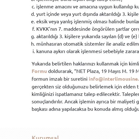
işlenme amacını ve amacına uygun kullanılıp k
yurt içinde veya yurt dışında aktarıldığı 3. kişile
eksik veya yanlış işlenmiş olması halinde bunla
KVKK’nın 7. maddesinde öngörülen şartlar çerç
aktarıldığı 3. kişilere yukarıda sayılan (d) ve (e
münhasıran otomatik sistemler ile analiz edilm
kanuna aykırı olarak işlenmesi sebebiyle zarara
Yukarıda belirtilen haklarınızı kullanmak için kimli
Formu
doldurarak, “NET Plaza, 19 Mayıs M. 19 May
formun imzalı bir suretini
info@interlimousine
gerçekten siz olduğunuzu belirlemek için elden t
kimliğinizi ispatlamanız talep edilecektir. Talepl
sonuçlandırılır. Ancak işlemin ayrıca bir maliyeti 
başkası adına yapılacaksa bu konuda almış olduğ
Kurumsal