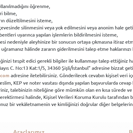
ullanılmadığını öğrenme,
ri bilme,
rın düzeltilmesini isteme,
evesinde silinmesini veya yok edilmesini veya anonim hale geti
) bentleri uyarınca yapılan işlemlerin bildirilmesini isteme,
esi nedeniyle aleyhinize bir sonucun ortaya çıkmasına itiraz et
 uğramanız hâlinde zararın giderilmesini talep etme haklarınızı k
ğinizi tespit edici gerekli bilgiler ile kullanmayı talep ettiğiniz h
ıs C. No:13 Kat:1/5, 34360 Şişli/İstanbul” adresine bizzat getir
.com
adresine iletebilirsiniz. Gönderilecek cevabın kişisel veri 
eslim, KEP ve noter vasıtası dışında yapılan başvurularda cevap 
eriniz, talebinizin niteliğine göre mümkün olan en kısa sürede ve
gerektirmesi halinde, Kişisel Verileri Koruma Kurulu tarafından be
unuz bir vekâletnamenin ve kimliğinizi doğrular diğer belgeler
Araçlarımız
B