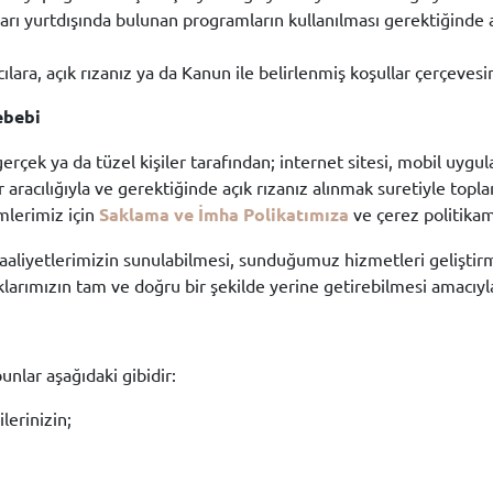
arı yurtdışında bulunan programların kullanılması gerektiğinde a
ıcılara, açık rızanız ya da Kanun ile belirlenmiş koşullar çerçevesi
ebebi
 gerçek ya da tüzel kişiler tarafından; internet sitesi, mobil uyg
r aracılığıyla ve gerektiğinde açık rızanız alınmak suretiyle topl
mlerimiz için
Saklama ve İmha Polikatımıza
ve çerez politikamı
ri faaliyetlerimizin sunulabilmesi, sunduğumuz hizmetleri geliştir
arımızın tam ve doğru bir şekilde yerine getirebilmesi amacıyl
unlar aşağıdaki gibidir:
lerinizin;