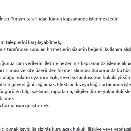
da İnter Turizm tarafından Kanun kapsamında işlenmektedir:
şim taleplerini karşılayabilmek,
iz tarafından sunulan hizmetlerin sizlerin beğeni, kullanım alışka
duğunuz tüm verilerin, iletme nedeniniz kapsamında işleme alına
artırılması ve site üzerinden hizmet alınması durumunda bu hizme
umluluğu hükmü uyarınca açıkça veri sorumlusunun hukuki yüküml
ıcıların güvenliğini sağlamak, Elektronik veya kâğıt ortamında iş
 öngörülen bilgi saklama, raporlama, bilgilendirme yükümlülükl
abilmek
erformansını geliştirmek,
ci olmak kaydı ile sizinle kurulacak hukuki ilişkiye veya yapılaca