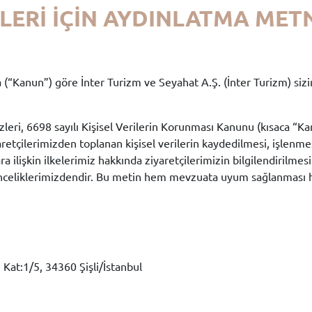
İLERİ İÇİN AYDINLATMA MET
“Kanun”) göre İnter Turizm ve Seyahat A.Ş. (İnter Turizm) sizinle 
izleri, 6698 sayılı Kişisel Verilerin Korunması Kanunu (kısaca “K
etçilerimizden toplanan kişisel verilerin kaydedilmesi, işlenmes
ra ilişkin ilkelerimiz hakkında ziyaretçilerimizin bilgilendirilme
il önceliklerimizdendir. Bu metin hem mevzuata uyum sağlanması 
Kat:1/5, 34360 Şişli/İstanbul