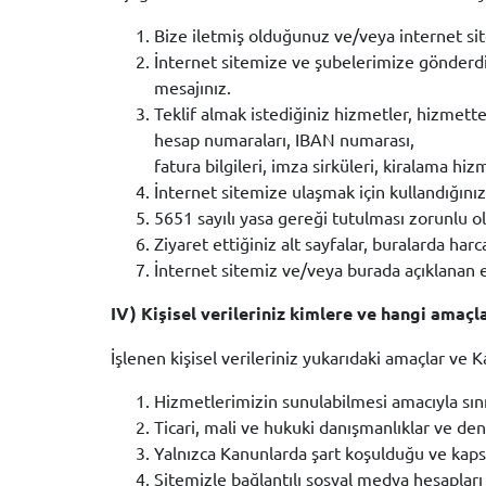
Bize iletmiş olduğunuz ve/veya internet siten
İnternet sitemize ve şubelerimize gönderdiğin
mesajınız.
Teklif almak istediğiniz hizmetler, hizmette
hesap numaraları, IBAN numarası,
fatura bilgileri, imza sirküleri, kiralama hi
İnternet sitemize ulaşmak için kullandığınız
5651 sayılı yasa gereği tutulması zorunlu ola
Ziyaret ettiğiniz alt sayfalar, buralarda harc
İnternet sitemiz ve/veya burada açıklanan e
IV) Kişisel verileriniz kimlere ve hangi amaçl
İşlenen kişisel verileriniz yukarıdaki amaçlar ve K
Hizmetlerimizin sunulabilmesi amacıyla sını
Ticari, mali ve hukuki danışmanlıklar ve d
Yalnızca Kanunlarda şart koşulduğu ve kapsa
Sitemizle bağlantılı sosyal medya hesapları i