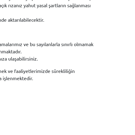
çık rızanız yahut yasal şartların sağlanması
nde aktarılabilecektir.
ulamalarımız ve bu sayılanlarla sınırlı olmamak
anmaktadır.
za ulaşabilirsiniz.
mek ve faaliyetlerimizde sürekliliğin
a işlenmektedir.