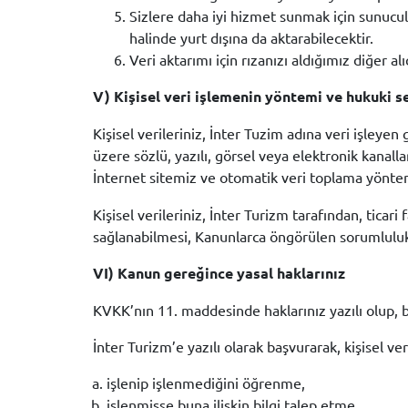
Sizlere daha iyi hizmet sunmak için sunucul
halinde yurt dışına da aktarabilecektir.
Veri aktarımı için rızanızı aldığımız diğer al
V) Kişisel veri işlemenin yöntemi ve hukuki s
Kişisel verileriniz, İnter Tuzim adına veri işleyen
üzere sözlü, yazılı, görsel veya elektronik kanalla
İnternet sitemiz ve otomatik veri toplama yönte
Kişisel verileriniz, İnter Turizm tarafından, tica
sağlanabilmesi, Kanunlarca öngörülen sorumlulukl
VI) Kanun gereğince yasal haklarınız
KVKK’nın 11. maddesinde haklarınız yazılı olup, b
İnter Turizm’e yazılı olarak başvurarak, kişisel veri
işlenip işlenmediğini öğrenme,
işlenmişse buna ilişkin bilgi talep etme,