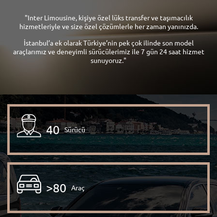
"Inter Limousine, kişiye özel lüks transfer ve taşımacılık
hizmetleriyle ve size özel çözümlerle her zaman yanınızda.
İstanbul’a ek olarak Türkiye’nin pek çok ilinde son model
araçlarımız ve deneyimli sürücülerimiz ile 7 gün 24 saat hizmet
sunuyoruz."
40
Sürücü
>80
Araç