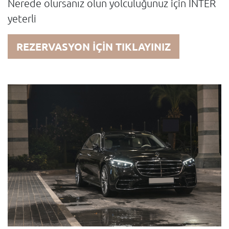
Nerede olursanız olun yolculuğunuz için INTER
yeterli
REZERVASYON İÇİN TIKLAYINIZ