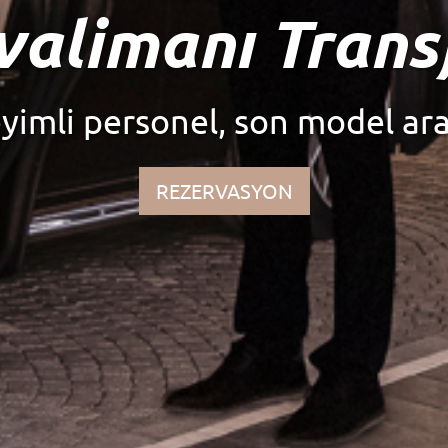
lü Lüks Araç K
k ve Günlük Seçeneklerle He
Yanınızdayız…
REZERVASYON