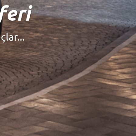
iralama
r Zaman